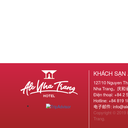
KHÁCH SẠN 
127/10 Nguyen T
Nha Trang，庆
Điện thoại: +84 2 
Hotline: +84 819 
电子邮件: info@alen
Copyright © 2019
Trang.