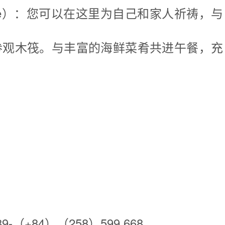
Palace）：您可以在这里为自己和家人祈祷，与
费参观木筏。与丰富的海鲜菜肴共进午餐，充
-（+84）（258）599.668