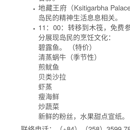
地藏王府（Ksitigarbha 
岛民的精神生活息息相关。
11：00：转移到木筏，免
分展现岛民的烹饪文化：
碧露鱼。 （特价）
清蒸蜗牛（季节性）
煎鱿鱼
贝类沙拉
虾蒸
瘦海鲜
炒蔬菜
新鲜的粉丝，水果甜点宣纸。
联络电话：（+84）（258）3599.789