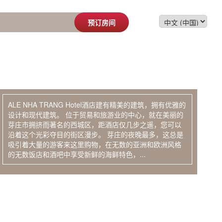
预订房间
ALE NHA TRANG Hotel酒店建有精美的建筑，拥有优雅的
设计和现代建筑。 位于贸易和旅游业的中心，就在美丽的
芽庄市拥挤而著名的西城区，距酒店仅几步之遥，您可以
沿着这个光彩夺目的街区漫步。 芽庄的夜晚最多，这总是
吸引着大量的游客来这里购物，在无数的亚洲和欧洲风格
的无数饭店和酒吧中享受新鲜的海鲜特色，...