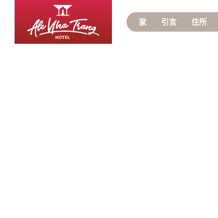
家
引言
住所