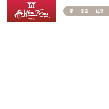
家
引言
住所