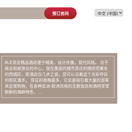
预订房间
ALE芽庄精品酒店建于精美，设计优雅，现代风格。 位于
商业和旅游业的中心，就在美丽的城市芽庄的拥挤而著名
的西城区，距酒店仅几步之遥，您可以沿着这个光彩夺目
的街区漫步。 芽庄的夜晚最多，它总是吸引着大量的游客
来这里购物，在各种亚洲-欧洲风格的无数饭店和酒吧享受
新鲜的海鲜特色，...