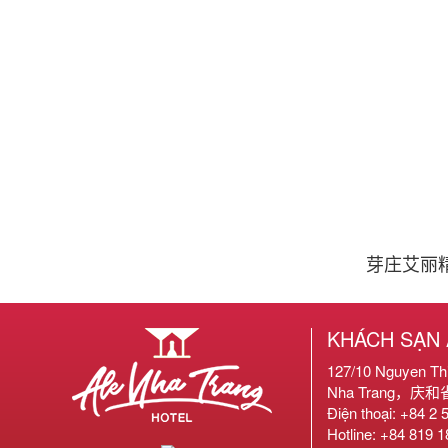
芽庄艾丽
KHÁCH SẠN 
127/10 Nguyen T
Nha Trang，庆
Điện thoại: +84 2 
Hotline: +84 819 