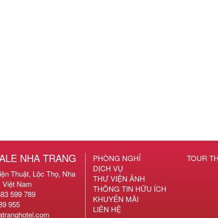
ALE NHA TRANG
PHÒNG NGHỈ
TOUR T
DỊCH VỤ
ện Thuật, Lộc Thọ, Nha
THƯ VIỆN ẢNH
, Việt Nam
THÔNG TIN HỮU ÍCH
583 599 789
KHUYẾN MÃI
189 955
LIÊN HỆ
atranghotel.com