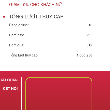
GIẢM 10% CHO KHÁCH NỮ
TỔNG LƯỢT TRUY CẬP
Đang online:
10
Hôm nay:
295
Hôm qua:
512
Tổng lượt truy cập:
1,000,256
HAM QUAN
KẾT NỐI