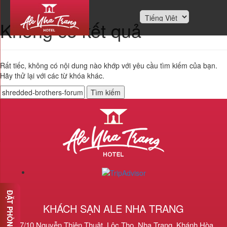
Không có kết quả
Rất tiếc, không có nội dung nào khớp với yêu cầu tìm kiếm của bạn.
Hãy thử lại với các từ khóa khác.
Tìm
kiếm
cho:
ĐẶT PHÒNG
KHÁCH SẠN ALE NHA TRANG
127/10 Nguyễn Thiện Thuật, Lộc Thọ, Nha Trang, Khánh Hòa,